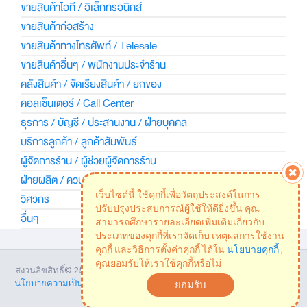
ขายสินค้าไอที / อิเล็กทรอนิกส์
ขายสินค้าก่อสร้าง
ขายสินค้าทางโทรศัพท์ / Telesale
ขายสินค้าอื่นๆ / พนักงานประจำร้าน
คลังสินค้า / จัดเรียงสินค้า / ยกของ
คอลเซ็นเตอร์ / Call Center
ธุรการ / บัญชี / ประสานงาน / ฝ่ายบุคคล
บริการลูกค้า / ลูกค้าสัมพันธ์
ผู้จัดการร้าน / ผู้ช่วยผู้จัดการร้าน
ฝ่ายผลิต / ควบคุมคุณภาพ / โรงงาน
เว็บไซต์นี้ ใช้คุกกี้เพื่อวัตถุประสงค์ในการ
วิศวกร
ปรับปรุงประสบการณ์ผู้ใช้ให้ดียิ่งขึ้น คุณ
อื่นๆ
สามารถศึกษารายละเอียดเพิ่มเติมเกี่ยวกับ
ประเภทของคุกกี้ที่เราจัดเก็บ เหตุผลการใช้งาน
คุกกี้ และวิธีการตั้งค่าคุกกี้ ได้ใน
นโยบายคุกกี้
,
คุณยอมรับให้เราใช้คุกกี้หรือไม่
สงวนลิขสิทธิ์©
2569 JOBshopthai.com | Powered by
Adecco Thailand
|
นโยบายความเป็นส่วนตัว
|
ข้อตกลงบริการของบริษัท
|
นโยบายเรื่องการใช้
ยอมรับ
Cookie
|
v.1.1.7