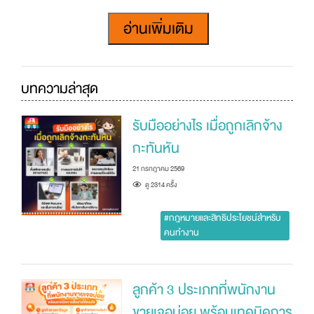
ผล แต่ในความเป็นจริง หากพนักงาน “ไม่ยินยอม” หรือ “ปฏิเสธการเซ็นรับ
ทราบ” ฝ่ายบุคคลหรือพยานสามารถลงนามแทน เพื่อยืนยันว่าได้มีการ
อ่านเพิ่มเติม
แจ้งข้อความในหนังสือเตือนให้พนักงานรับทราบแล้ว ดังนั้น การไม่เซ็นชื่อไม่
ได้หมายความว่า หนังสือเตือนจะเป็นโมฆะเสมอไป
กรณีทำผิดซ้ำภายใน 1 ปี มีผลอย่างไร?
บทความล่าสุด
ตามกฎหมายคุ้มครองแรงงาน หากพนักงานกระทำผิดซ้ำในลักษณะเดิม
ภายในระยะเวลา 1 ปี นับจากวันที่ได้รับหนังสือเตือนครั้งแรก นายจ้างอาจมี
รับมืออย่างไร เมื่อถูกเลิกจ้าง
สิทธิเลิกจ้างได้ทันที โดยไม่ต้องจ่ายค่าชดเชย ตามมาตรา 119 ของพระ
กะทันหัน
ราชบัญญัติคุ้มครองแรงงาน เพราะฉะนั้น เมื่อได้รับหนังสือเตือน พนักงาน
ควรรีบตรวจสอบสาเหตุของปัญหา และปรับปรุงพฤติกรรมเพื่อไม่ให้เกิด
21 กรกฎาคม 2569
เหตุซ้ำอีก
ดู 2314 ครัั้ง
หนังสือเตือนไม่ใช่เพียงเอกสารลงโทษพนักงาน แต่เป็นเครื่องมือที่ช่วยรักษา
#กฎหมายและสิทธิประโยชน์สำหรับ
ระเบียบและมาตรฐานในการทำงานร่วมกันในองค์กร หากดำเนินการอย่าง
คนทำงาน
ถูกต้อง ก็จะช่วยสร้างความเข้าใจที่ชัดเจนระหว่างนายจ้างและลูกจ้าง รวม
ถึงช่วยให้การทำงานเป็นธรรมมากยิ่งขึ้น สำหรับคนทำงาน การรู้สิทธิและ
หน้าที่ของตัวเอง ถือเป็นเรื่องสำคัญ เพราะจะช่วยให้สามารถรับมือกับ
ลูกค้า 3 ประเภทที่พนักงาน
สถานการณ์ต่าง ๆ ในที่ทำงานได้อย่างเหมาะสมและมั่นใจมากขึ้น
ขายเจอบ่อย พร้อมเทคนิคการ