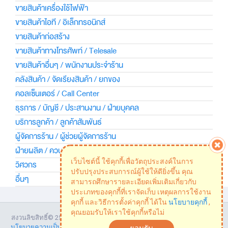
ขายสินค้าเครื่องใช้ไฟฟ้า
ขายสินค้าไอที / อิเล็กทรอนิกส์
ขายสินค้าก่อสร้าง
ขายสินค้าทางโทรศัพท์ / Telesale
ขายสินค้าอื่นๆ / พนักงานประจำร้าน
คลังสินค้า / จัดเรียงสินค้า / ยกของ
คอลเซ็นเตอร์ / Call Center
ธุรการ / บัญชี / ประสานงาน / ฝ่ายบุคคล
บริการลูกค้า / ลูกค้าสัมพันธ์
ผู้จัดการร้าน / ผู้ช่วยผู้จัดการร้าน
ฝ่ายผลิต / ควบคุมคุณภาพ / โรงงาน
เว็บไซต์นี้ ใช้คุกกี้เพื่อวัตถุประสงค์ในการ
วิศวกร
ปรับปรุงประสบการณ์ผู้ใช้ให้ดียิ่งขึ้น คุณ
อื่นๆ
สามารถศึกษารายละเอียดเพิ่มเติมเกี่ยวกับ
ประเภทของคุกกี้ที่เราจัดเก็บ เหตุผลการใช้งาน
คุกกี้ และวิธีการตั้งค่าคุกกี้ ได้ใน
นโยบายคุกกี้
,
คุณยอมรับให้เราใช้คุกกี้หรือไม่
สงวนลิขสิทธิ์©
2569 JOBshopthai.com | Powered by
Adecco Thailand
|
นโยบายความเป็นส่วนตัว
|
ข้อตกลงบริการของบริษัท
|
นโยบายเรื่องการใช้