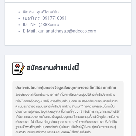
ติดต่อ : คุณป๊อกแป๊ก
เบอร์โทร : 0917710091
ID LINE : @383cniru
E-Mail : kunlanatchaya.s@adecco.com
สมัครงานตำแหน่งนี้
ประกาศนโยบายคุ้มครองข้อมูลส่วนบุคคลของอเด็คโก้ประเทศไทย
Jobshopthai เป็นเครื่องหมายการค้าที่จดทะเบียนโดยกลุ่มบริษัทอเด็คโก้ประเทศไทย
เพื่อให้สอดคล้องกฎหมายคุ้มครองข้อมูลส่วนบุคคล และสอดคล้องกับจริยธรรมในการ
ดำเนินธุรกิจของ กลุ่มบริษัทอเด็คโก้ประเทศไทย (“บริษัท”) ข้อความดังต่อไปนี้ถือเป็น
นโยบายการคุ้มครองข้อมูลส่วนบุคคล ซึ่งก่อนที่คุณจะเข้าใช้บริการ กรุณาทราบว่าบริษัท
ได้ประกาศนโยบายการคุ้มครองข้อมูลส่วนบุคคล ซึ่งครอบคลุมตั้งแต่ วัตถุประสงค์ในการ
เก็บรวบรวม ใช้ เปิดเผยข้อมูลส่วนบุคคล ระยะเวลาในการเก็บรวบรวม รวมถึงสิทธิใน
ฐานะเจ้าของข้อมูลส่วนบุคคลสำหรับผู้เยี่ยมชมเว็บไซต์ ผู้ใช้งาน ผู้สนใจหางาน และผู้
สมัครงานกับบริษัททั้งทาง offline และ online ไว้โดยชัดแจ้งแล้ว