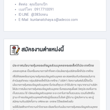
ติดต่อ : คุณป๊อกแป๊ก
เบอร์โทร : 0917710091
ID LINE : @383cniru
E-Mail : kunlanatchaya.s@adecco.com
สมัครงานตำแหน่งนี้
ประกาศนโยบายคุ้มครองข้อมูลส่วนบุคคลของอเด็คโก้ประเทศไทย
Jobshopthai เป็นเครื่องหมายการค้าที่จดทะเบียนโดยกลุ่มบริษัทอเด็คโก้ประเทศไทย
เพื่อให้สอดคล้องกฎหมายคุ้มครองข้อมูลส่วนบุคคล และสอดคล้องกับจริยธรรมในการ
ดำเนินธุรกิจของ กลุ่มบริษัทอเด็คโก้ประเทศไทย (“บริษัท”) ข้อความดังต่อไปนี้ถือเป็น
นโยบายการคุ้มครองข้อมูลส่วนบุคคล ซึ่งก่อนที่คุณจะเข้าใช้บริการ กรุณาทราบว่าบริษัท
ได้ประกาศนโยบายการคุ้มครองข้อมูลส่วนบุคคล ซึ่งครอบคลุมตั้งแต่ วัตถุประสงค์ในการ
เก็บรวบรวม ใช้ เปิดเผยข้อมูลส่วนบุคคล ระยะเวลาในการเก็บรวบรวม รวมถึงสิทธิใน
ฐานะเจ้าของข้อมูลส่วนบุคคลสำหรับผู้เยี่ยมชมเว็บไซต์ ผู้ใช้งาน ผู้สนใจหางาน และผู้
สมัครงานกับบริษัททั้งทาง offline และ online ไว้โดยชัดแจ้งแล้ว
ขอได้โปรดศึกษาทำความเข้าใจรายละเอียดเกี่ยวกับนโยบายการคุ้มครองข้อมูลส่วนบุคคล