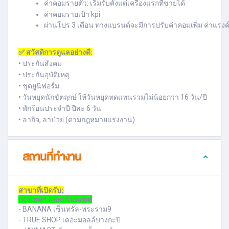
ค่าคอมรายตัว: เริ่มรับตั้งแต่เครื่องแรกที่ขายได้
ค่าคอมรายเป้า kpi
ผ่านโปร 3 เดือน ทางแบรนด์จะมีการปรับค่าคอมเพิ่ม ค่าแรงค
✅ สวัสดิการดูแลอย่างดี:
• ประกันสังคม
• ประกันอุบัติเหตุ
• ชุดยูนิฟอร์ม
• วันหยุดนักขัตฤกษ์ ให้วันหยุดทดแทนรวมไม่น้อยกว่า 16 วัน/ปี
• พักร้อนประจำปี ปีละ 6 วัน
• ลากิจ, ลาป่วย (ตามกฎหมายแรงงาน)
สถานที่ทำงาน
สาขาที่เปิดรับ:
กรุงเทพฯ และปริมณฑล
- BANANA เซ็นทรัล-พระราม9
- TRUE SHOP เดอะมอลล์บางกะปิ