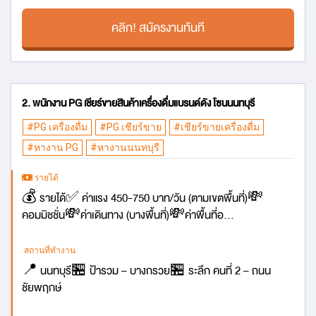
คลิก! สมัครงานทันที
2. พนักงาน PG เชียร์ขายสินค้าเครื่องดื่มแบรนด์ดัง โซนนนทบุรี
#PG เครื่องดื่ม
#PG เชียร์ขาย
#เชียร์ขายเครื่องดื่ม
#หางาน PG
#หางานนนทบุรี
รายได้
💰 รายได้✅ ค่าแรง 450-750 บาท/วัน (ตามเขตพื้นที่)💸
คอมมิชชั่น💸ค่าเดินทาง (บางพื้นที่)💸ค่าพื้นที่อ...
สถานที่ทำงาน
📍 นนทบุรี🏪 ป้ารวม – บางกรวย🏪 ระลึก คนที่ 2 – ถนน
ชัยพฤกษ์