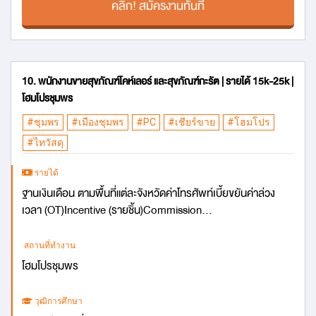
คลิก! สมัครงานทันที
10. พนักงานขายสุขภัณฑ์โคห์เลอร์ และสุขภัณฑ์กะรัต | รายได้ 15k-25k |
โฮมโปรชุมพร
#ชุมพร
#เมืองชุมพร
#PC
#เชียร์ขาย
#โฮมโปร
#ไทวัสดุ
รายได้
ฐานเงินเดือน ตามพื้นที่แต่ละจังหวัดค่าโทรศัพท์เบี้ยขยันค่าล่วง
เวลา (OT)Incentive (รายชิ้น)Commission...
สถานที่ทำงาน
โฮมโปรชุมพร
วุฒิการศึกษา