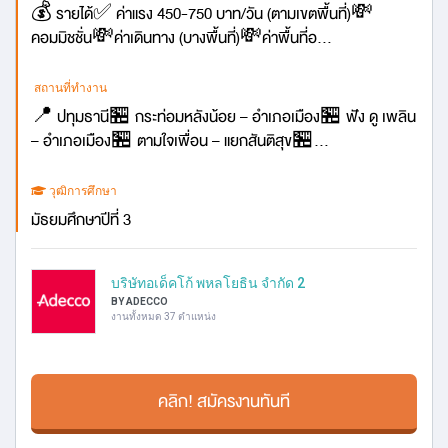
💰 รายได้✅ ค่าแรง 450-750 บาท/วัน (ตามเขตพื้นที่)💸
คอมมิชชั่น💸ค่าเดินทาง (บางพื้นที่)💸ค่าพื้นที่อ...
สถานที่ทำงาน
📍 ปทุมธานี🏪 กระท่อมหลังน้อย – อำเภอเมือง🏪 ฟัง ดู เพลิน
– อำเภอเมือง🏪 ตามใจเพื่อน – แยกสันติสุข🏪...
วุฒิการศึกษา
มัธยมศึกษาปีที่ 3
บริษัทอเด็คโก้ พหลโยธิน จำกัด 2
BY ADECCO
งานทั้งหมด 37 ตำแหน่ง
คลิก! สมัครงานทันที