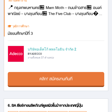
สถานที่ทำงาน
📍 กรุงเทพมหานคร🏪 Mam Moth – ถนนข้าวสาร🏪 อนงค์
พาณิชย์ – บางขุนเทียน🏪 The Five Club – บางขุนเทียน...
วุฒิการศึกษา
มัธยมศึกษาปีที่ 3
บริษัทอเด็คโก้ พหลโยธิน จำกัด 2
BY ADECCO
งานทั้งหมด 37 ตำแหน่ง
คลิก! สมัครงานทันที
6. BA เชียร์ขายผลิตภัณฑ์ดูแลผิวชั้นนำจากประเทศญี่ปุ่น