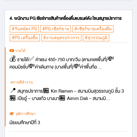
4. พนักงาน PG เชียร์ขายสินค้าเครื่องดื่มแบรนด์ดัง โซนสมุทรปราการ
#รับสมัคร PG
#PG เชียร์ขาย
#เชียร์ขายเครื่องดื่ม
#PG เครื่องดื่ม
#งานสมุทรปราการ
#สุวรรณภูมิ
รายได้
💰 รายได้✅ ค่าแรง 450-750 บาท/วัน (ตามเขตพื้นที่)💸
คอมมิชชั่น💸ค่าเดินทาง (บางพื้นที่)💸ค่าพื้นที่อ...
สถานที่ทำงาน
📍 สมุทรปราการ🏪 Kin Ramen – สนามบินสุวรรณภูมิ ชั้น 3
🏪 เปียอู๋ – บางแก้ว บางนา🏪 Aimm Dali – สนามบิ...
วุฒิการศึกษา
มัธยมศึกษาปีที่ 3