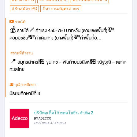
#รับสมัคร PG
#หางานสมุทรสาคร
รายได้
💰 รายได้✅ ค่าแรง 450-750 บาท/วัน (ตามเขตพื้นที่)💸
คอมมิชชั่น💸ค่าเดินทาง (บางพื้นที่)💸ค่าพื้นที่อ...
สถานที่ทำงาน
📍 สมุทรสาคร🏪 ขุนเดช – พันท้ายนรสิงห์🏪 ณัฐวุฒิ – ตลาด
ทะเลไทย
วุฒิการศึกษา
มัธยมศึกษาปีที่ 3
บริษัทอเด็คโก้ พหลโยธิน จำกัด 2
BY ADECCO
งานทั้งหมด 37 ตำแหน่ง