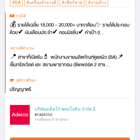
#BA
#เครื่องสำอางค์
#เชียร์ขาย
#งานห้าง
รายได้
💰 รายได้เฉลี่ย 18,000 – 20,000+ บาท/เดือน✨ รายได้ประกอบ
ด้วย✔ เงินเดือนประจำ✔ คอมมิชชั่น✔ ค่าเป้า (I...
สถานที่ทำงาน
📍 สาขาที่เปิดรับ💄 พนักงานขายผลิตภัณฑ์ดูแลผิว (BA)📌
เซ็นทรัลเวิลด์ และ สยามพารากอน (ซัพพอร์ต 2 สาข...
วุฒิการศึกษา
ปริญญาตรี
บริษัทอเด็คโก้ พหลโยธิน จำกัด 2
BY ADECCO
งานทั้งหมด 37 ตำแหน่ง