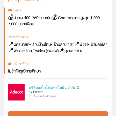
รายได้
💰ค่าแรง 400-750 บาท/วัน💰 Commission สูงสุด 1,000 –
7,000 บาท/เดือน
สถานที่ทำงาน
📍นครนายก• ร้านบ้านโทน• ร้านลาบ 101📍พังงา• ร้านคอเล่า
📍พัทลุง• ร้าน Twelve (ทเวลฟ์)📌อุดรธานี• ร...
วุฒิการศึกษา
ไม่จำกัดวุฒิการศึกษา
บริษัทอเด็คโก้ พหลโยธิน จำกัด 2
BY ADECCO
งานทั้งหมด 37 ตำแหน่ง