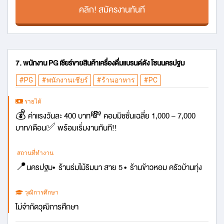
คลิก! สมัครงานทันที
7. พนักงาน PG เชียร์ขายสินค้าเครื่องดื่มแบรนด์ดัง โซนนครปฐม
#PG
#พนักงานเชียร์
#ร้านอาหาร
#PC
รายได้
💰 ค่าแรงวันละ 400 บาท💸 คอมมิชชั่นเฉลี่ย 1,000 – 7,000
บาท/เดือน✅ พร้อมเริ่มงานทันที!!
สถานที่ทำงาน
📍นครปฐม• ร้านร่มไม้ริมนา สาย 5 • ร้านข้าวหอม ครัวบ้านทุ่ง
วุฒิการศึกษา
ไม่จำกัดวุฒิการศึกษา