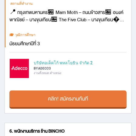
สถานที่ทำงาน
📍 กรุงเทพมหานคร🏪 Mam Moth – ถนนข้าวสาร🏪 อนงค์
พาณิชย์ – บางขุนเทียน🏪 The Five Club – บางขุนเทียน...
วุฒิการศึกษา
มัธยมศึกษาปีที่ 3
บริษัทอเด็คโก้ พหลโยธิน จำกัด 2
BY ADECCO
งานทั้งหมด ตำแหน่ง
คลิก! สมัครงานทันที
6. พนักงานบริการ ร้าน BINCHO