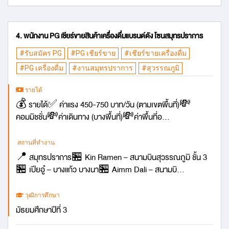
4. พนักงาน PG เชียร์ขายสินค้าเครื่องดื่มแบรนด์ดัง โซนสมุทรปราการ
#รับสมัคร PG
#PG เชียร์ขาย
#เชียร์ขายเครื่องดื่ม
#PG เครื่องดื่ม
#งานสมุทรปราการ
#สุวรรณภูมิ
รายได้
💰 รายได้✅ ค่าแรง 450-750 บาท/วัน (ตามเขตพื้นที่)💸
คอมมิชชั่น💸ค่าเดินทาง (บางพื้นที่)💸ค่าพื้นที่อ...
สถานที่ทำงาน
📍 สมุทรปราการ🏪 Kin Ramen – สนามบินสุวรรณภูมิ ชั้น 3
🏪 เปียอู๋ – บางแก้ว บางนา🏪 Aimm Dali – สนามบิ...
วุฒิการศึกษา
มัธยมศึกษาปีที่ 3