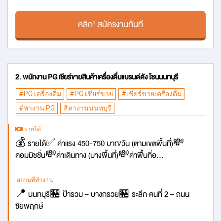
คลิก! สมัครงานทันที
2. พนักงาน PG เชียร์ขายสินค้าเครื่องดื่มแบรนด์ดัง โซนนนทบุรี
#PG เครื่องดื่ม
#PG เชียร์ขาย
#เชียร์ขายเครื่องดื่ม
#หางาน PG
#หางานนนทบุรี
รายได้
💰 รายได้✅ ค่าแรง 450-750 บาท/วัน (ตามเขตพื้นที่)💸
คอมมิชชั่น💸ค่าเดินทาง (บางพื้นที่)💸ค่าพื้นที่อ...
สถานที่ทำงาน
📍 นนทบุรี🏪 ป้ารวม – บางกรวย🏪 ระลึก คนที่ 2 – ถนน
ชัยพฤกษ์