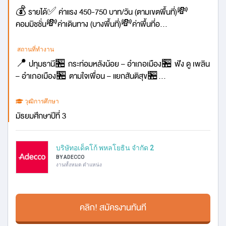
💰 รายได้✅ ค่าแรง 450-750 บาท/วัน (ตามเขตพื้นที่)💸
คอมมิชชั่น💸ค่าเดินทาง (บางพื้นที่)💸ค่าพื้นที่อ...
สถานที่ทำงาน
📍 ปทุมธานี🏪 กระท่อมหลังน้อย – อำเภอเมือง🏪 ฟัง ดู เพลิน
– อำเภอเมือง🏪 ตามใจเพื่อน – แยกสันติสุข🏪...
วุฒิการศึกษา
มัธยมศึกษาปีที่ 3
บริษัทอเด็คโก้ พหลโยธิน จำกัด 2
BY ADECCO
งานทั้งหมด ตำแหน่ง
คลิก! สมัครงานทันที