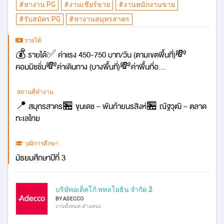
#หางาน PG
#งานเชียร์ขาย
#งานพนักงานขาย
#รับสมัคร PG
#หางานสมุทรสาคร
รายได้
💰 รายได้✅ ค่าแรง 450-750 บาท/วัน (ตามเขตพื้นที่)💸
คอมมิชชั่น💸ค่าเดินทาง (บางพื้นที่)💸ค่าพื้นที่อ...
สถานที่ทำงาน
📍 สมุทรสาคร🏪 ขุนเดช – พันท้ายนรสิงห์🏪 ณัฐวุฒิ – ตลาด
ทะเลไทย
วุฒิการศึกษา
มัธยมศึกษาปีที่ 3
บริษัทอเด็คโก้ พหลโยธิน จำกัด 2
BY ADECCO
งานทั้งหมด ตำแหน่ง