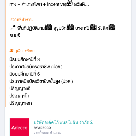
ทาง + ค่าโทรศัพท์ + Incentive)🎁 สวัสดิ...
สถานที่ทำงาน
📍 พื้นที่ปฏิบัติงาน🏙️ สุขุมวิท🏙️ บางกะปิ🏙️ รังสิต🏙️
ธนบุรี
วุฒิการศึกษา
มัธยมศึกษาปีที่ 3
ประกาศนียบัตรวิชาชีพ (ปวช.)
มัธยมศึกษาปีที่ 6
ประกาศนียบัตรวิชาชีพชั้นสูง (ปวส.)
ปริญญาตรี
ปริญญาโท
ปริญญาเอก
บริษัทอเด็คโก้ พหลโยธิน จำกัด 2
BY ADECCO
งานทั้งหมด ตำแหน่ง