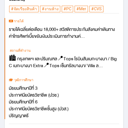
#จัดเรียงสินค้า
#งานห้าง
#PC
#Mer
#CVS
รายได้
รายได้เฉลี่ยต่อเดือน 18,000+ สวัสดิการประกันสังคมค่าเดินทาง
ค่าโทรศัพท์เบี้ยขยันเงินประเมินการทำงานค่...
สถานที่ทำงาน
🏙️ กรุงเทพฯ และปริมณฑล📍Tops โรบินสันเมกะบางนา / Big
C เมกะบางนา Extra📍Tops เซ็นทรัลบางนา/ Villa ล...
วุฒิการศึกษา
มัธยมศึกษาปีที่ 3
ประกาศนียบัตรวิชาชีพ (ปวช.)
มัธยมศึกษาปีที่ 6
ประกาศนียบัตรวิชาชีพชั้นสูง (ปวส.)
ปริญญาตรี