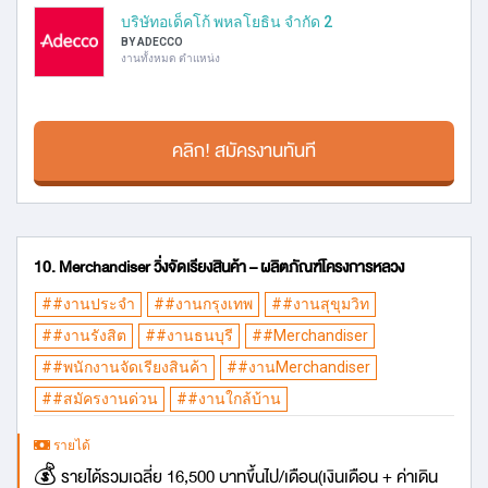
บริษัทอเด็คโก้ พหลโยธิน จำกัด 2
BY ADECCO
งานทั้งหมด ตำแหน่ง
คลิก! สมัครงานทันที
10. Merchandiser วิ่งจัดเรียงสินค้า – ผลิตภัณฑ์โครงการหลวง
##งานประจำ
##งานกรุงเทพ
##งานสุขุมวิท
##งานรังสิต
##งานธนบุรี
##Merchandiser
##พนักงานจัดเรียงสินค้า
##งานMerchandiser
##สมัครงานด่วน
##งานใกล้บ้าน
รายได้
💰 รายได้รวมเฉลี่ย 16,500 บาทขึ้นไป/เดือน(เงินเดือน + ค่าเดิน