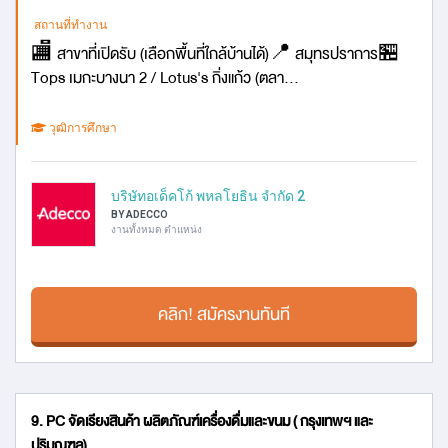
สถานที่ทำงาน
🏬 สาขาที่เปิดรับ (เลือกพื้นที่ใกล้บ้านได้)📍 สมุทรปราการ🏪
Tops เมกะบางนา 2 / Lotus's กิ่งแก้ว (ตลา...
วุฒิการศึกษา
บริษัทอเด็คโก้ พหลโยธิน จำกัด 2
BY ADECCO
งานทั้งหมด ตำแหน่ง
คลิก! สมัครงานทันที
9. PC จัดเรียงสินค้า ผลิตภัณฑ์เครื่องดื่มและขนม ( กรุงเทพฯ และ
ปริมณฑล)