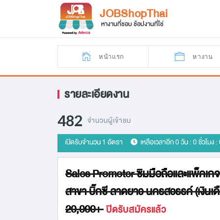
JOBShopThai
หางานที่ชอบ ช้อปงานที่ใช่
หน้าแรก
หางาน
รายละเอียดงาน
482
จำนวนผู้เข้าชม
เปิดรับจำนวน 1 อัตรา
เหลือเวลาอีก
0 วัน : 0 ชั่วโมง :
Sales Promoter ซิมมือถือและแพ็คเกจ
สาขา บิ๊กซี ลาดยาว นครสวรรค์ (เงินเด
20,000+
ปิดรับสมัครแล้ว