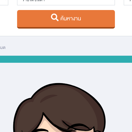
ค้นหางาน
หมด