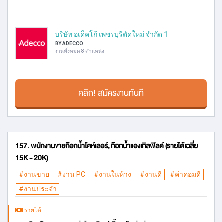
บริษัท อเด็คโก้ เพชรบุรีตัดใหม่ จำกัด 1
BY ADECCO
งานทั้งหมด 8 ตำแหน่ง
คลิก! สมัครงานทันที
157. พนักงานขายก๊อกน้ำโคห์เลอร์, ก๊อกน้ำแองเกิลฟิลด์ (รายได้เฉลี่ย
15K - 20K)
#งานขาย
#งาน PC
#งานในห้าง
#งานดี
#ค่าคอมดี
#งานประจำ
รายได้