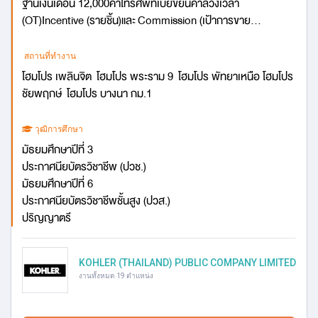
ฐานเงินเดือน 12,000ค่าโทรศัพท์เบี้ยขยันค่าล่วงเวลา
(OT)Incentive (รายชิ้น)และ Commission (เป้าการขาย...
สถานที่ทำงาน
โฮมโปร เพลินจิต โฮมโปร พระราม 9 โฮมโปร พัทยาเหนือ โฮมโปร
ชัยพฤกษ์ โฮมโปร บางนา กม.1
วุฒิการศึกษา
มัธยมศึกษาปีที่ 3
ประกาศนียบัตรวิชาชีพ (ปวช.)
มัธยมศึกษาปีที่ 6
ประกาศนียบัตรวิชาชีพชั้นสูง (ปวส.)
ปริญญาตรี
KOHLER (THAILAND) PUBLIC COMPANY LIMITED
งานทั้งหมด 19 ตำแหน่ง