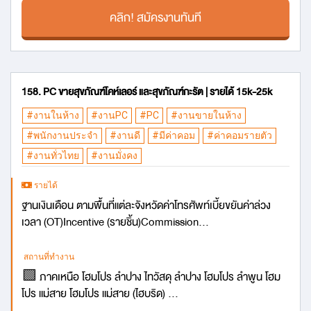
คลิก! สมัครงานทันที
158. PC ขายสุขภัณฑ์โคห์เลอร์ และสุขภัณฑ์กะรัต | รายได้ 15k-25k
#งานในห้าง
#งานPC
#PC
#งานขายในห้าง
#พนักงานประจำ
#งานดี
#มีค่าคอม
#ค่าคอมรายตัว
#งานทั่วไทย
#งานมั่งคง
รายได้
ฐานเงินเดือน ตามพื้นที่แต่ละจังหวัดค่าโทรศัพท์เบี้ยขยันค่าล่วง
เวลา (OT)Incentive (รายชิ้น)Commission...
สถานที่ทำงาน
🟩 ภาคเหนือ โฮมโปร ลำปาง ไทวัสดุ ลำปาง โฮมโปร ลำพูน โฮม
โปร แม่สาย โฮมโปร แม่สาย (ไฮบริด) ...