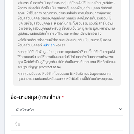
จริยธรรมในการดำเนินธุรกิจของ กลุ่มบริษัทอเด็คโก้ประเทศไทย (“บริษัท”)
ข้อความดังต่อไปนี้ถือเป็นนโยบายการคุ้มครองข้อมูลส่วนบุคคล ซึ่งก่อนที่
คุณจะเข้าใช้บริการ กรุณาทราบว่าบริษัทได้ประกาศนโยบายการคุ้มครอง
ข้อมูลส่วนบุคคล ซึ่งครอบคลุมตั้งแต่ วัตถุประสงค์ในการเก็บรวบรวม ใช้
เปิดเผยข้อมูลส่วนบุคคล ระยะเวลาในการเก็บรวบรวม รวมถึงสิทธิในฐานะ
เจ้าของข้อมูลส่วนบุคคลสำหรับผู้เยี่ยมชมเว็บไซต์ ผู้ใช้งาน ผู้สนใจหางาน และ
ผู้สมัครงานกับบริษัททั้งทาง offline และ online ไว้โดยชัดแจ้งแล้ว
ขอได้โปรดศึกษาทำความเข้าใจรายละเอียดเกี่ยวกับนโยบายการคุ้มครอง
ข้อมูลส่วนบุคคลที่
หน้าหลัก
ของเรา
หากคุณได้บันทึกข้อมูลส่วนบุคคลของคุณในหน้าใช้งานนี้ บริษัทถือว่าคุณได้
ให้การยอมรับ และให้ความยินยอมแก่บริษัทในการดำเนินการตามคำขอของ
คุณเพื่อให้เข้าเป็นคู่สัญญากับบริษัท อันเป็นการเก็บรวบรวม ใช้ หรือเปิดเผย
ตามฐานสัญญา (contract base)
หากคุณไม่ยินยอมให้บริษัทเก็บรวบรวม ใช้ หรือเปิดเผยข้อมูลส่วนบุคคล
คุณสามารถกดย้อนหลังหรือออกจากหน้าใช้บริการนี้ได้ด้วยตัวของคุณเอง
ชื่อ-นามสกุล (ภาษาไทย)
:
*